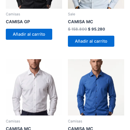
se
pueden
Camisas
Sale
elegir
CAMISA GP
CAMISA MC
en
$
158.800
$
95.280
la
Añadir al carrito
página
Añadir al carrito
de
product
Este
Este
producto
product
tiene
tiene
múltiples
múltiple
variantes.
variante
Las
Las
opciones
opcion
se
se
pueden
pueden
Camisas
Camisas
elegir
elegir
CAMISA MC
CAMISA MC