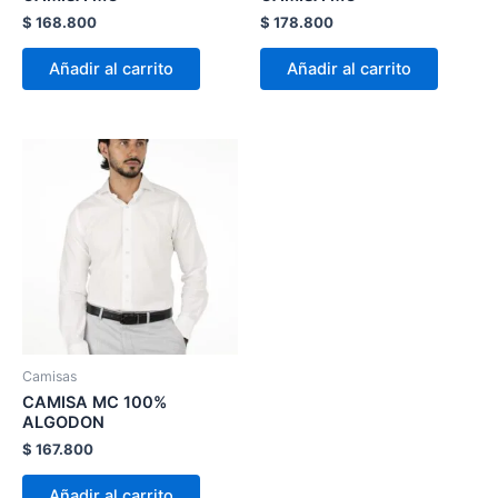
en
en
$
168.800
$
178.800
la
la
página
página
Añadir al carrito
Añadir al carrito
de
de
producto
product
Este
producto
tiene
múltiples
variantes.
Las
opciones
se
pueden
Camisas
elegir
CAMISA MC 100%
en
ALGODON
la
$
167.800
página
Añadir al carrito