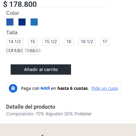
$
178.800
CAMISA
Color
MC
cantidad
Talla
14 1/2
15
15 1/2
16
16 1/2
17
GUÍA DE TALLAS
17 1/2
18
Añadir al carrito
Detalle del producto
Composición:
70% Algodón 30% Poliéster