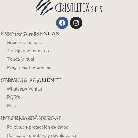
Facebook
Instagram
EMPRESA & TIENDAS
Somos Crisalltex
Nuestras Tiendas
Trabaja con nosotros
Tienda Virtual
Preguntas Frecuentes
SERVICIO AL CLIENTE
Whatsapp Preguntas
Whatsapp Ventas
PQR’s
Blog
INFORMACIÓN LEGAL
TyC Apuéstale a Papá
Política de protección de datos
Política de cambios y devoluciones