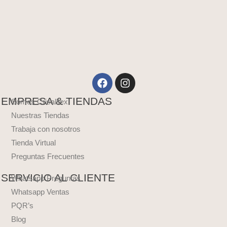
Facebook
Instagram
EMPRESA & TIENDAS
Somos Crisalltex
Nuestras Tiendas
Trabaja con nosotros
Tienda Virtual
Preguntas Frecuentes
SERVICIO AL CLIENTE
Whatsapp Preguntas
Whatsapp Ventas
PQR’s
Blog