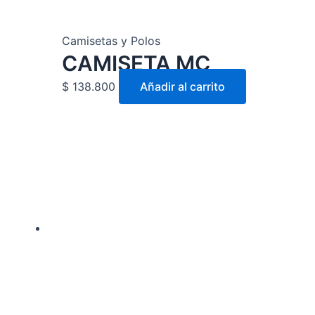
en
la
Camisetas y Polos
página
CAMISETA MC
de
producto
$
138.800
Añadir al carrito
Este
producto
tiene
múltiples
variantes.
Las
opciones
se
pueden
elegir