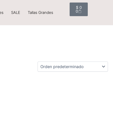
Cart
$
0
0
es
SALE
Tallas Grandes