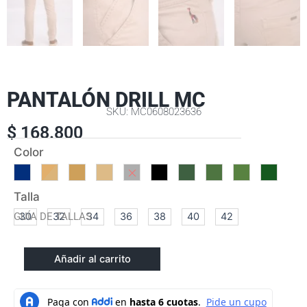
PANTALÓN DRILL MC
SKU: MC0608023636
$
168.800
PANTALÓN
Color
DRILL
MC
cantidad
Talla
GUÍA DE TALLAS
30
32
34
36
38
40
42
Añadir al carrito