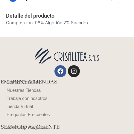
Detalle del producto
Composición: 98% Algodón 2% Spandex
Facebook
Instagram
EMPRESA & TIENDAS
Somos Crisalltex
Nuestras Tiendas
Trabaja con nosotros
Tienda Virtual
Preguntas Frecuentes
SERVICIO AL CLIENTE
Whatsapp Preguntas