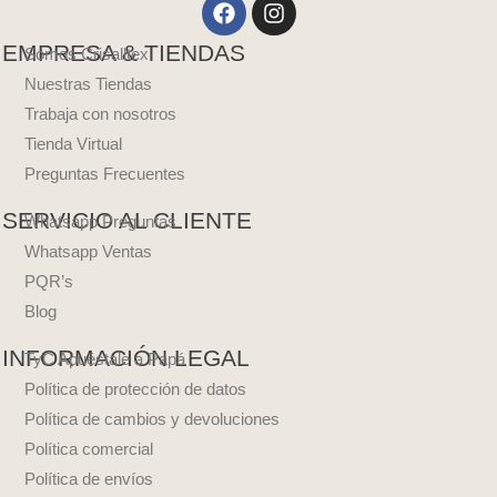
Facebook
Instagram
EMPRESA & TIENDAS
Somos Crisalltex
Nuestras Tiendas
Trabaja con nosotros
Tienda Virtual
Preguntas Frecuentes
SERVICIO AL CLIENTE
Whatsapp Preguntas
Whatsapp Ventas
PQR’s
Blog
INFORMACIÓN LEGAL
TyC Apuéstale a Papá
Política de protección de datos
Política de cambios y devoluciones
Política comercial
Política de envíos