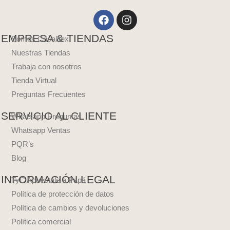
Facebook
Instagram
EMPRESA & TIENDAS
Somos Crisalltex
Nuestras Tiendas
Trabaja con nosotros
Tienda Virtual
Preguntas Frecuentes
SERVICIO AL CLIENTE
Whatsapp Preguntas
Whatsapp Ventas
PQR’s
Blog
INFORMACIÓN LEGAL
TyC Apuéstale a Papá
Política de protección de datos
Política de cambios y devoluciones
Política comercial