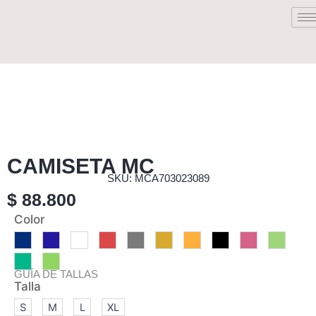
Saltar
al
contenido
CAMISETA MC
SKU: MCA703023089
$
88.800
CAMISETA
Color
MC
cantidad
GUÍA DE TALLAS
Talla
S
M
L
XL