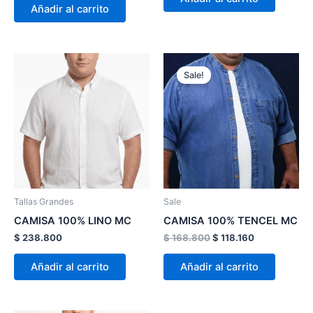
Añadir al carrito
de
de
producto
product
El
El
Este
Este
precio
precio
Sale!
producto
product
original
actual
tiene
era:
es:
tiene
$ 168.800.
$ 118.160.
múltiples
múltiple
variantes.
variante
Las
Las
opciones
opcion
se
se
pueden
pueden
Tallas Grandes
Sale
elegir
elegir
CAMISA 100% LINO MC
CAMISA 100% TENCEL MC
en
en
$
238.800
$
168.800
$
118.160
la
la
página
página
Añadir al carrito
Añadir al carrito
de
de
producto
product