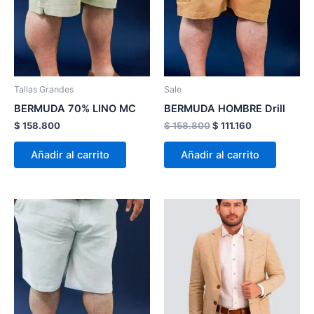
variantes.
variante
Las
Las
opciones
opcion
se
se
pueden
pueden
Tallas Grandes
Sale
elegir
elegir
BERMUDA 70% LINO MC
BERMUDA HOMBRE Drill
en
en
$
158.800
$
158.800
$
111.160
la
la
página
página
Añadir al carrito
Añadir al carrito
de
de
producto
product
Rango
Este
Este
de
producto
product
precios:
desde
tiene
tiene
$ 178.800
múltiples
múltiple
hasta
variantes.
variante
$ 198.800
Las
Las
opciones
opcion