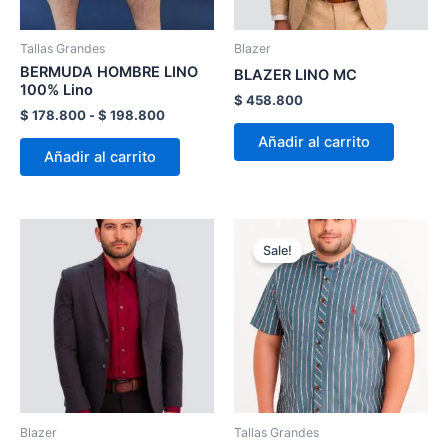
se
se
pueden
pueden
Tallas Grandes
Blazer
elegir
elegir
BERMUDA HOMBRE LINO
BLAZER LINO MC
en
en
100% Lino
$
458.800
la
la
$
178.800
-
$
198.800
página
página
Añadir al carrito
Añadir al carrito
de
de
producto
product
El
El
Este
Este
precio
precio
Sale!
producto
product
original
actual
tiene
era:
es:
tiene
$ 128.800.
$ 103.040.
múltiples
múltiple
variantes.
variante
Las
Las
opciones
opcion
se
se
pueden
pueden
Blazer
Tallas Grandes
elegir
elegir