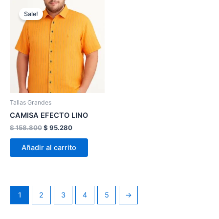
El
El
Este
precio
precio
Sale!
producto
original
actual
era:
es:
tiene
$ 158.800.
$ 95.280.
múltiples
variantes.
Las
opciones
se
pueden
Tallas Grandes
elegir
CAMISA EFECTO LINO
en
$
158.800
$
95.280
la
página
Añadir al carrito
de
producto
1
2
3
4
5
→