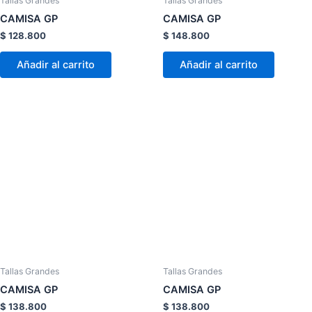
Tallas Grandes
Tallas Grandes
en
en
CAMISA GP
CAMISA GP
la
la
$
128.800
$
148.800
página
página
de
de
Añadir al carrito
Añadir al carrito
producto
product
Este
Este
producto
product
tiene
tiene
múltiples
múltiple
variantes.
variante
Las
Las
opciones
opcion
se
se
pueden
pueden
elegir
elegir
Tallas Grandes
Tallas Grandes
en
en
CAMISA GP
CAMISA GP
la
la
$
138.800
$
138.800