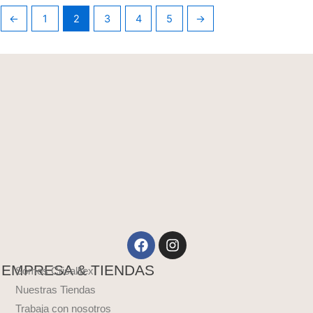
←
1
2
3
4
5
→
Facebook
Instagram
EMPRESA & TIENDAS
Somos Crisalltex
Nuestras Tiendas
Trabaja con nosotros