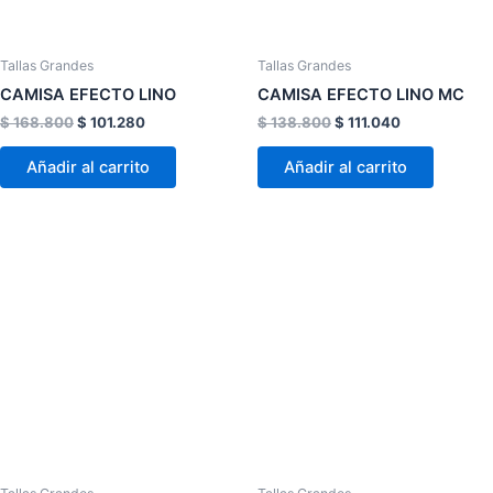
se
se
pueden
pueden
elegir
elegir
Tallas Grandes
Tallas Grandes
en
en
CAMISA EFECTO LINO
CAMISA EFECTO LINO MC
la
la
$
168.800
$
101.280
$
138.800
$
111.040
página
página
de
de
Añadir al carrito
Añadir al carrito
producto
product
Este
Este
producto
product
tiene
tiene
múltiples
múltiple
variantes.
variante
Las
Las
opciones
opcion
se
se
pueden
pueden
elegir
elegir