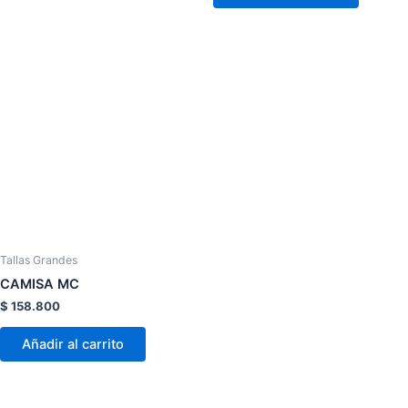
Este
producto
tiene
múltiples
variantes.
Las
opciones
se
pueden
elegir
Tallas Grandes
en
CAMISA MC
la
$
158.800
página
de
Añadir al carrito
producto