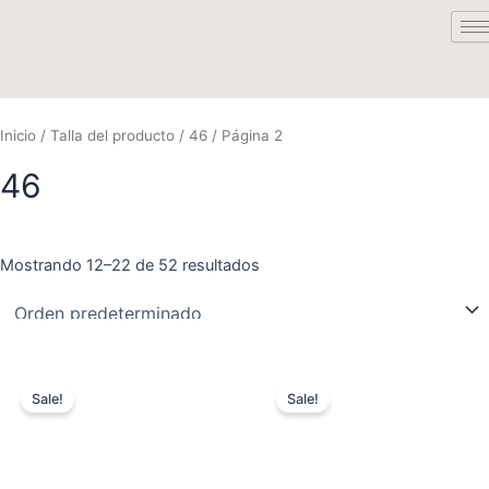
Saltar
al
contenido
Inicio
/ Talla del producto /
46
/ Página 2
46
Mostrando 12–22 de 52 resultados
El
El
El
El
Este
Este
precio
precio
precio
precio
Sale!
Sale!
producto
product
original
actual
original
actual
era:
es:
tiene
era:
es:
tiene
$ 118.800.
$ 71.280.
$ 148.800.
$ 89.280.
múltiples
múltiple
variantes.
variante