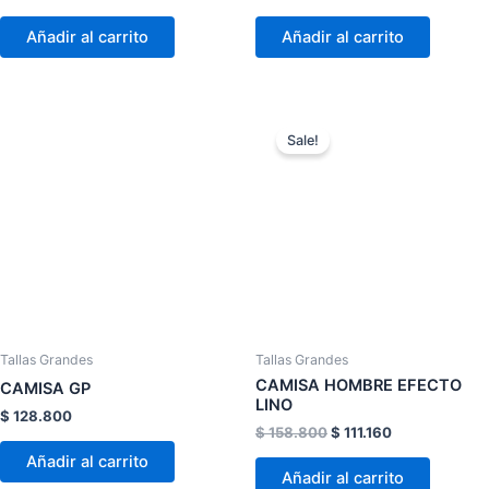
página
página
de
de
Añadir al carrito
Añadir al carrito
producto
product
El
El
Este
Este
precio
precio
Sale!
producto
product
original
actual
tiene
era:
es:
tiene
$ 158.800.
$ 111.160.
múltiples
múltiple
variantes.
variante
Las
Las
opciones
opcion
se
se
pueden
pueden
elegir
elegir
Tallas Grandes
Tallas Grandes
en
en
CAMISA HOMBRE EFECTO
CAMISA GP
LINO
la
la
$
128.800
página
página
$
158.800
$
111.160
de
de
Añadir al carrito
Añadir al carrito
producto
product