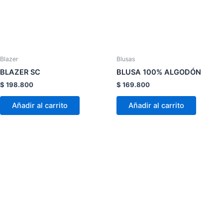
Las
Las
opciones
opcion
se
se
pueden
pueden
elegir
elegir
Blazer
Blusas
en
en
BLAZER SC
BLUSA 100% ALGODÓN
la
la
$
198.800
$
169.800
página
página
de
de
Añadir al carrito
Añadir al carrito
producto
product
Este
Este
producto
product
tiene
tiene
múltiples
múltiple
variantes.
variante
Las
Las
opciones
opcion