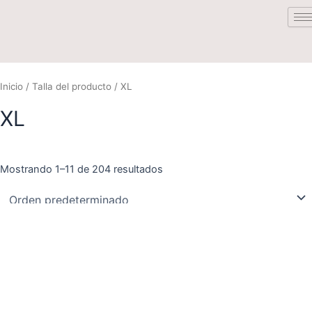
Saltar
al
contenido
Inicio
/ Talla del producto / XL
XL
Mostrando 1–11 de 204 resultados
Este
Este
producto
product
tiene
tiene
múltiples
múltiple
variantes.
variante