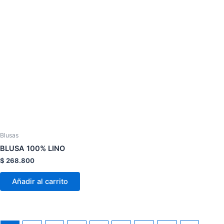
Este
producto
tiene
múltiples
variantes.
Las
opciones
se
pueden
elegir
Blusas
en
BLUSA 100% LINO
la
$
268.800
página
de
Añadir al carrito
producto