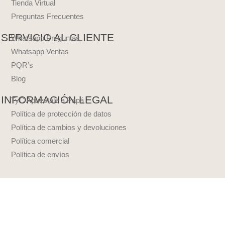
Tienda Virtual
Preguntas Frecuentes
SERVICIO AL CLIENTE
Whatsapp Preguntas
Whatsapp Ventas
PQR’s
Blog
INFORMACIÓN LEGAL
TyC Apuéstale a Papá
Política de protección de datos
Política de cambios y devoluciones
Política comercial
Política de envíos