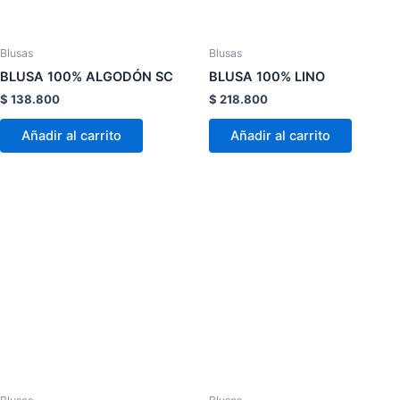
se
se
pueden
pueden
elegir
elegir
Blusas
Blusas
en
en
BLUSA 100% ALGODÓN SC
BLUSA 100% LINO
la
la
$
138.800
$
218.800
página
página
de
de
Añadir al carrito
Añadir al carrito
producto
product
Este
Este
producto
product
tiene
tiene
múltiples
múltiple
variantes.
variante
Las
Las
opciones
opcion
se
se
pueden
pueden
elegir
elegir