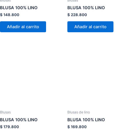
Blusas
Blusas
en
en
BLUSA 100% LINO
BLUSA 100% LINO
la
la
$
148.800
$
228.800
página
página
de
de
Añadir al carrito
Añadir al carrito
producto
product
Este
Este
producto
product
tiene
tiene
múltiples
múltiple
variantes.
variante
Las
Las
opciones
opcion
se
se
pueden
pueden
elegir
elegir
Blusas
Blusas de lino
en
en
BLUSA 100% LINO
BLUSA 100% LINO
la
la
$
179.800
$
169.800