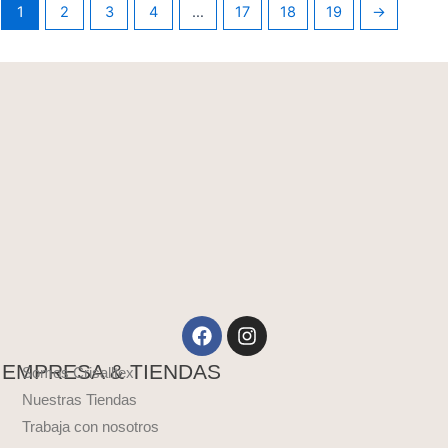
1
2
3
4
…
17
18
19
→
Facebook
Instagram
EMPRESA & TIENDAS
Somos Crisalltex
Nuestras Tiendas
Trabaja con nosotros