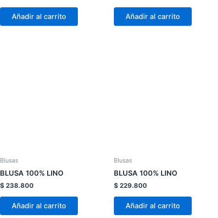
página
página
de
de
Añadir al carrito
Añadir al carrito
producto
product
Este
Este
producto
product
tiene
tiene
múltiples
múltiple
variantes.
variante
Las
Las
opciones
opcion
se
se
pueden
pueden
elegir
elegir
Blusas
Blusas
en
en
BLUSA 100% LINO
BLUSA 100% LINO
la
la
$
238.800
$
229.800
página
página
de
de
Añadir al carrito
Añadir al carrito
producto
product