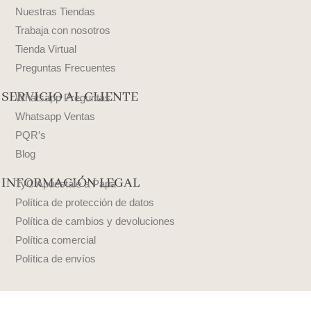
Nuestras Tiendas
Trabaja con nosotros
Tienda Virtual
Preguntas Frecuentes
SERVICIO AL CLIENTE
Whatsapp Preguntas
Whatsapp Ventas
PQR’s
Blog
INFORMACIÓN LEGAL
TyC Apuéstale a Papá
Política de protección de datos
Política de cambios y devoluciones
Política comercial
Política de envíos