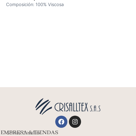
Composición: 100% Viscosa
Facebook
Instagram
EMPRESA & TIENDAS
Somos Crisalltex