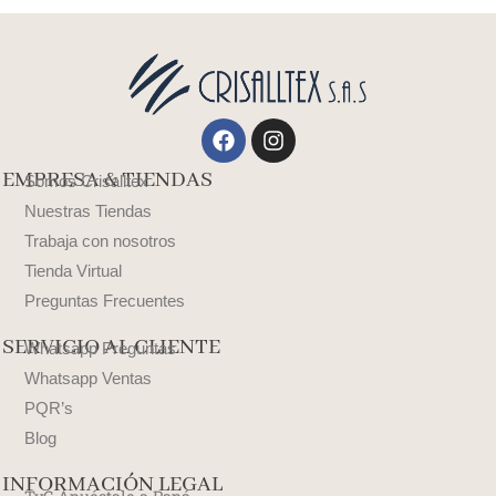
Facebook
Instagram
EMPRESA & TIENDAS
Somos Crisalltex
Nuestras Tiendas
Trabaja con nosotros
Tienda Virtual
Preguntas Frecuentes
SERVICIO AL CLIENTE
Whatsapp Preguntas
Whatsapp Ventas
PQR’s
Blog
INFORMACIÓN LEGAL