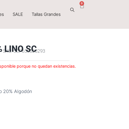
0
Cart
es
SALE
Tallas Grandes
 LINO SC
SKU: SCP650020293
sponible porque no quedan existencias.
no 20% Algodón