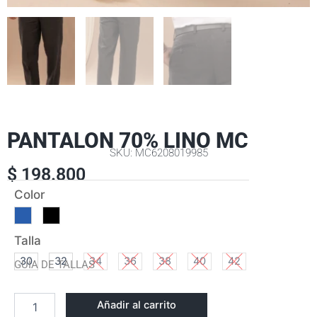
PANTALON 70% LINO MC
SKU: MC6208019985
$
198.800
PANTALON
Color
70%
LINO
MC
Talla
cantidad
30
32
34
36
38
40
42
GUÍA DE TALLAS
Añadir al carrito