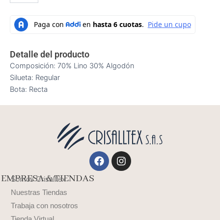
Detalle del producto
Composición: 70% Lino 30% Algodón
Silueta: Regular
Bota: Recta
Facebook
Instagram
EMPRESA & TIENDAS
Somos Crisalltex
Nuestras Tiendas
Trabaja con nosotros
Tienda Virtual