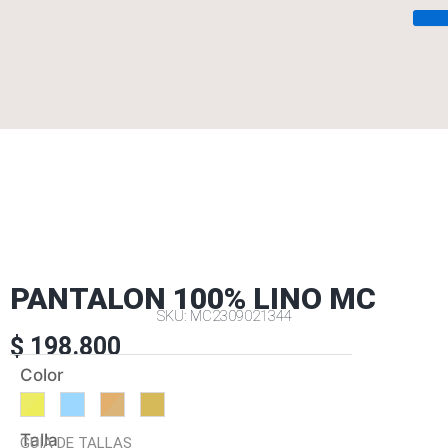
Saltar
al
contenido
PANTALON 100% LINO MC
SKU: MC2309021344
$
198.800
PANTALON
Color
100%
LINO
MC
Talla
GUÍA DE TALLAS