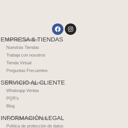
Facebook
Instagram
EMPRESA & TIENDAS
Somos Crisalltex
Nuestras Tiendas
Trabaja con nosotros
Tienda Virtual
Preguntas Frecuentes
SERVICIO AL CLIENTE
Whatsapp Preguntas
Whatsapp Ventas
PQR’s
Blog
INFORMACIÓN LEGAL
TyC Apuéstale a Papá
Política de protección de datos