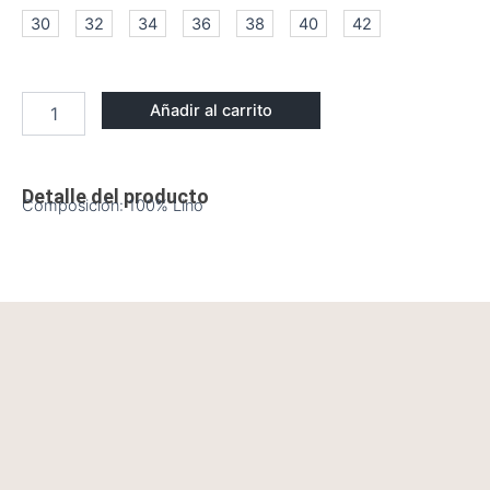
cantidad
30
32
34
36
38
40
42
Añadir al carrito
Detalle del producto
Composición: 100% Lino