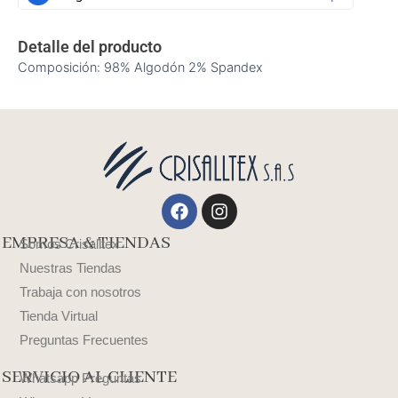
Detalle del producto
Composición: 98% Algodón 2% Spandex
Facebook
Instagram
EMPRESA & TIENDAS
Somos Crisalltex
Nuestras Tiendas
Trabaja con nosotros
Tienda Virtual
Preguntas Frecuentes
SERVICIO AL CLIENTE
Whatsapp Preguntas