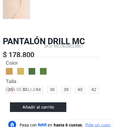
PANTALÓN DRILL MC
SKU: MC0608023661
$
178.800
PANTALÓN
Color
DRILL
MC
cantidad
Talla
GUÍA DE TALLAS
30
32
34
36
38
40
42
Añadir al carrito