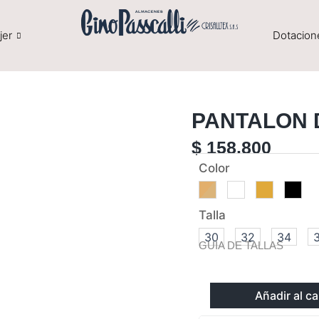
jer
Dotacion
PANTALON 
$
158.800
PANTALON
Color
DRILL
MC
cantidad
Talla
30
32
34
GUÍA DE TALLAS
Añadir al ca