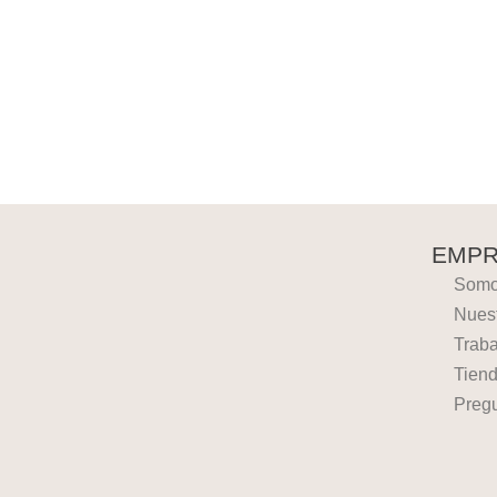
EMPR
Somos
Nues
Traba
Tiend
Preg