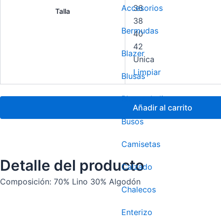
36
Accesorios
Talla
38
Bermudas
40
42
Blazer
Unica
Limpiar
Blusas
Blusas de lino
Añadir al carrito
Busos
Camisetas
Detalle del producto
Calzado
Composición: 70% Lino 30% Algodón
Chalecos
Enterizo