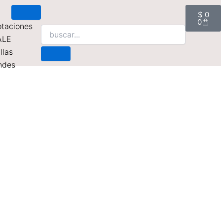
Cart
$
0
0
taciones
ALE
llas
ndes