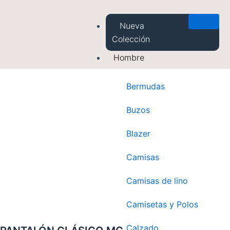
Saltar
al
Nueva
contenido
Colección
Hombre
Bermudas
Buzos
Blazer
Camisas
Camisas de lino
Camisetas y Polos
Calzado