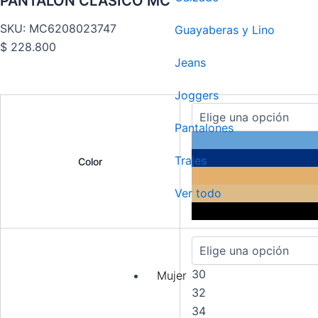
PANTALÓN CLÁSICO MC
SKU: MC6208023747
Guayaberas y Lino
$
228.800
Jeans
Joggers
PANTALÓN
CLÁSICO
Pantalones
MC
cantidad
Trajes
Color
Ver todo
30
Mujer
32
34