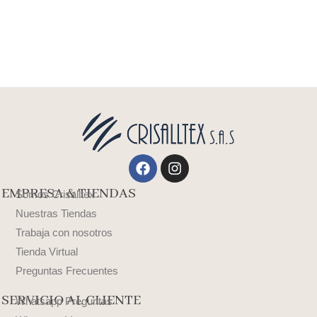
Facebook
Instagram
EMPRESA & TIENDAS
Somos Crisalltex
Nuestras Tiendas
Trabaja con nosotros
Tienda Virtual
Preguntas Frecuentes
SERVICIO AL CLIENTE
Whatsapp Preguntas