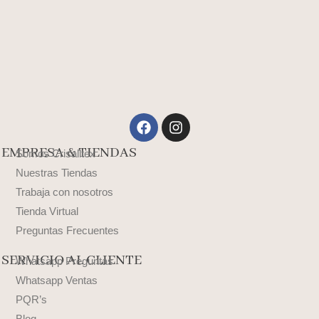
Facebook
Instagram
EMPRESA & TIENDAS
Somos Crisalltex
Nuestras Tiendas
Trabaja con nosotros
Tienda Virtual
Preguntas Frecuentes
SERVICIO AL CLIENTE
Whatsapp Preguntas
Whatsapp Ventas
PQR’s
Blog