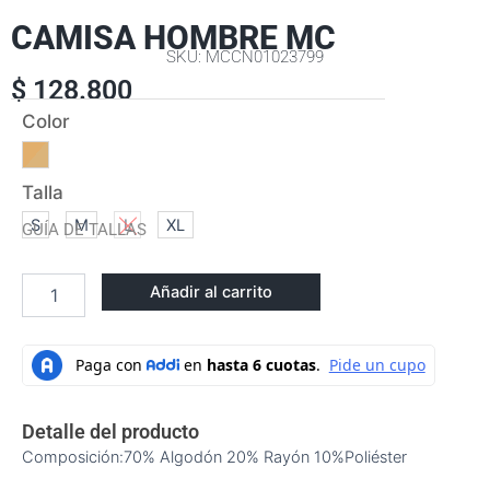
CAMISA HOMBRE MC
SKU: MCCN01023799
$
128.800
CAMISA
Color
HOMBRE
MC
cantidad
Talla
S
M
L
XL
GUÍA DE TALLAS
Añadir al carrito
Detalle del producto
Composición:70% Algodón 20% Rayón 10%Poliéster