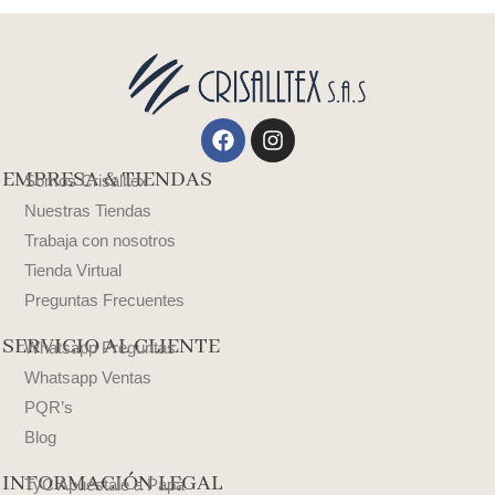
Facebook
Instagram
EMPRESA & TIENDAS
Somos Crisalltex
Nuestras Tiendas
Trabaja con nosotros
Tienda Virtual
Preguntas Frecuentes
SERVICIO AL CLIENTE
Whatsapp Preguntas
Whatsapp Ventas
PQR’s
Blog
INFORMACIÓN LEGAL
TyC Apuéstale a Papá