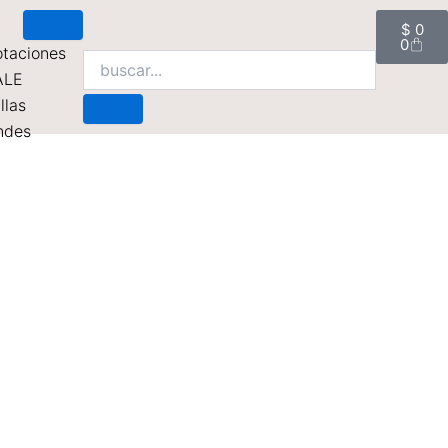
Cart
$
0
0
taciones
ALE
llas
ndes