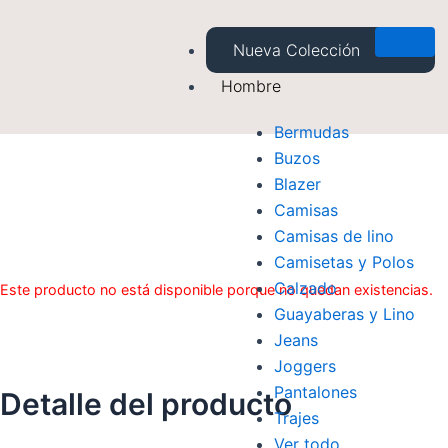
Saltar
al
Nueva Colección
contenido
Hombre
Bermudas
Buzos
Blazer
Camisas
Camisas de lino
Camisetas y Polos
Calzado
Este producto no está disponible porque no quedan existencias.
Guayaberas y Lino
Jeans
Joggers
Pantalones
Detalle del producto
Trajes
Ver todo