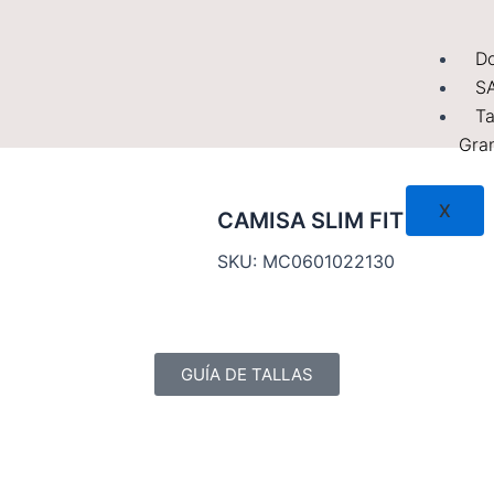
Do
S
Ta
Gra
X
CAMISA SLIM FIT MC
SKU: MC0601022130
GUÍA DE TALLAS