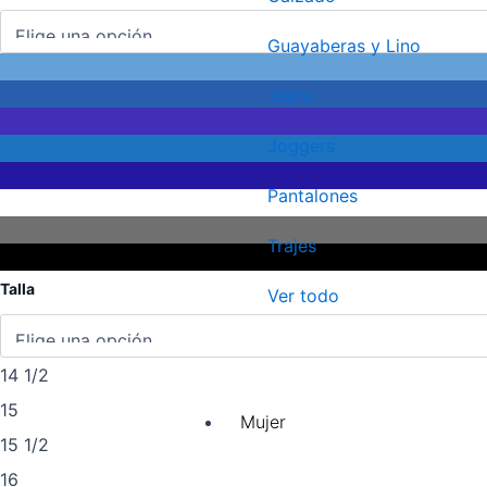
OXFORD
MC
Guayaberas y Lino
cantidad
Jeans
Joggers
Pantalones
Trajes
Talla
Ver todo
14 1/2
15
Mujer
15 1/2
16