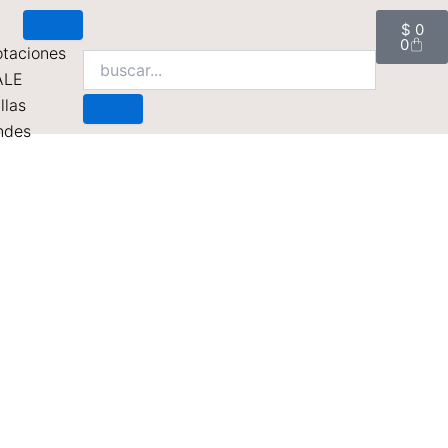
Cart
$
0
0
taciones
ALE
llas
ndes