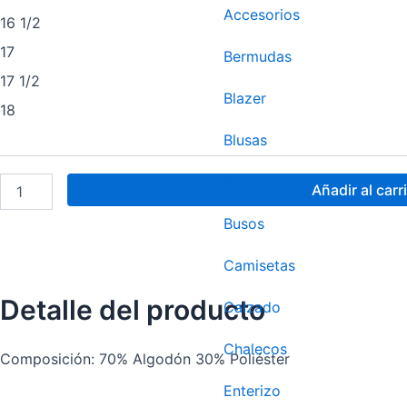
Accesorios
16 1/2
17
Bermudas
17 1/2
Blazer
18
Blusas
Blusas de lino
Añadir al carr
Busos
Camisetas
Detalle del producto
Calzado
Chalecos
Composición: 70% Algodón 30% Poliéster
Enterizo