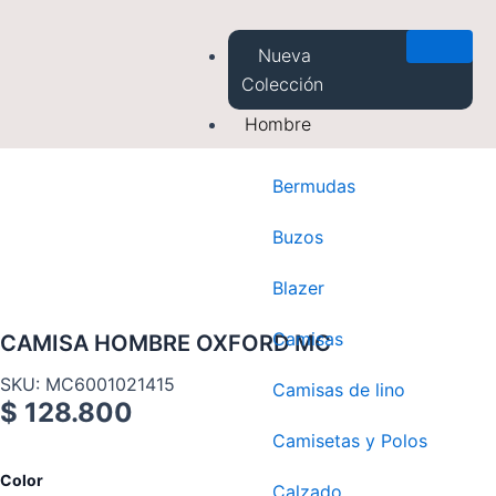
Saltar
al
Nueva
contenido
Colección
Hombre
Bermudas
Buzos
Blazer
Camisas
CAMISA HOMBRE OXFORD MC
SKU: MC6001021415
Camisas de lino
$
128.800
Camisetas y Polos
CAMISA
Color
Calzado
HOMBRE