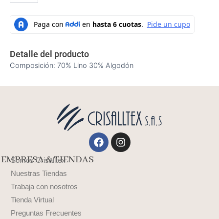
Detalle del producto
Composición: 70% Lino 30% Algodón
Facebook
Instagram
EMPRESA & TIENDAS
Somos Crisalltex
Nuestras Tiendas
Trabaja con nosotros
Tienda Virtual
Preguntas Frecuentes