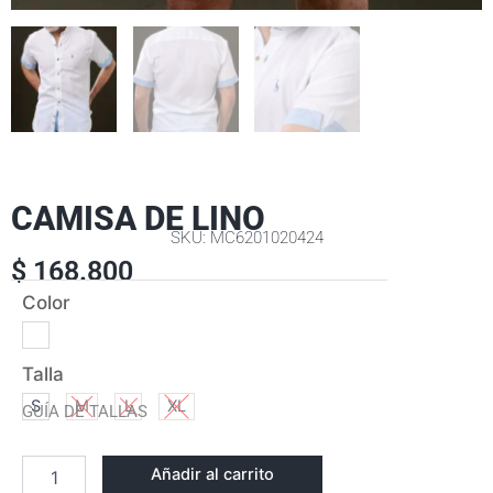
CAMISA DE LINO
SKU: MC6201020424
$
168.800
CAMISA
Color
DE
LINO
cantidad
Talla
S
M
L
XL
GUÍA DE TALLAS
Añadir al carrito