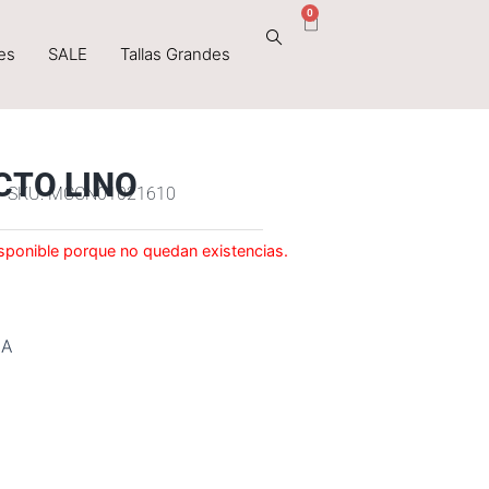
0
Cart
es
SALE
Tallas Grandes
CTO LINO
SKU: MCCN01021610
sponible porque no quedan existencias.
IA