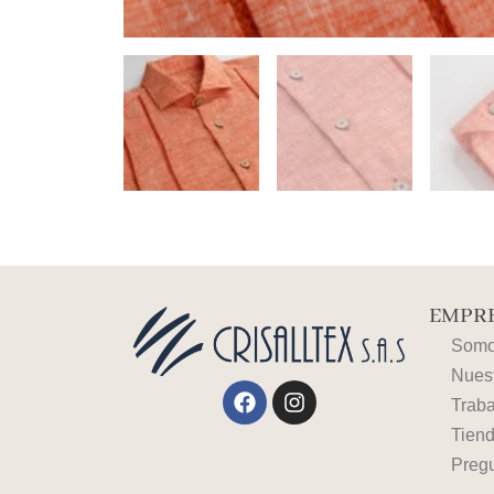
EMPRE
Somos
Nues
Facebook
Instagram
Traba
Tiend
Preg