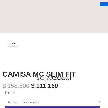
Saltar
al
contenido
Sale!
CAMISA MC SLIM FIT
SKU: MC0201023301
El
El
precio
precio
original
actual
era:
es:
$ 158.800.
$ 111.160.
$
158.800
$
111.160
CAMISA
Color
MC
SLIM
FIT