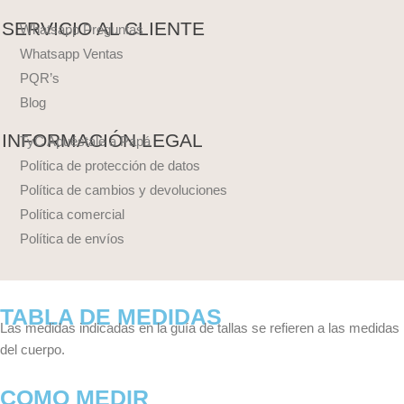
SERVICIO AL CLIENTE
Whatsapp Preguntas
Whatsapp Ventas
PQR’s
Blog
INFORMACIÓN LEGAL
TyC Apuéstale a Papá
Política de protección de datos
Política de cambios y devoluciones
Política comercial
Política de envíos
TABLA DE MEDIDAS
Las medidas indicadas en la guía de tallas se refieren a las medidas
del cuerpo.
COMO MEDIR