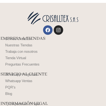
Facebook
Instagram
EMPRESA & TIENDAS
Somos Crisalltex
Nuestras Tiendas
Trabaja con nosotros
Tienda Virtual
Preguntas Frecuentes
SERVICIO AL CLIENTE
Whatsapp Preguntas
Whatsapp Ventas
PQR’s
Blog
INFORMACIÓN LEGAL
TyC Apuéstale a Papá