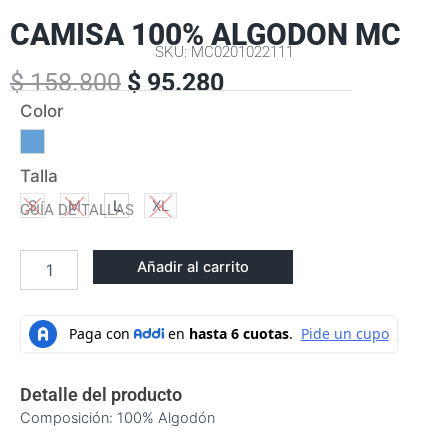
CAMISA 100% ALGODON MC
SKU: MC0201022111
El
El
precio
precio
original
actual
era:
es:
$ 158.800.
$ 95.280.
$
158.800
$
95.280
CAMISA
Color
100%
ALGODON
MC
Talla
cantidad
S
M
L
XL
GUÍA DE TALLAS
Añadir al carrito
Detalle del producto
Composición: 100% Algodón