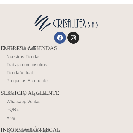
Facebook
Instagram
EMPRESA & TIENDAS
Somos Crisalltex
Nuestras Tiendas
Trabaja con nosotros
Tienda Virtual
Preguntas Frecuentes
SERVICIO AL CLIENTE
Whatsapp Preguntas
Whatsapp Ventas
PQR’s
Blog
INFORMACIÓN LEGAL
TyC Apuéstale a Papá