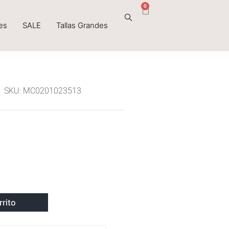
0
Cart
es
SALE
Tallas Grandes
SKU: MC0201023513
rrito