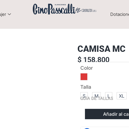
jer
Dotacion
CAMISA MC
$
158.800
CAMISA
Color
MC
cantidad
Talla
S
M
L
XL
GUÍA DE TALLAS
Añadir al ca