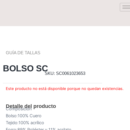
Saltar
al
contenido
GUÍA DE TALLAS
BOLSO SC
SKU: SC0061023653
Este producto no está disponible porque no quedan existencias.
Detalle del producto
Composición
Bolso:100% Cuero
Tejido:100% acrílico
Forro:89% Poliéster y 11% acrilato