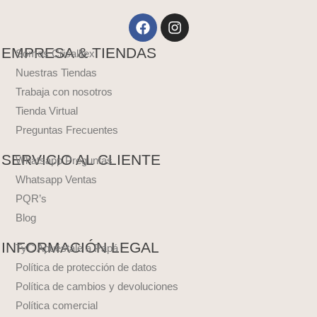
Facebook
Instagram
EMPRESA & TIENDAS
Somos Crisalltex
Nuestras Tiendas
Trabaja con nosotros
Tienda Virtual
Preguntas Frecuentes
SERVICIO AL CLIENTE
Whatsapp Preguntas
Whatsapp Ventas
PQR’s
Blog
INFORMACIÓN LEGAL
TyC Apuéstale a Papá
Política de protección de datos
Política de cambios y devoluciones
Política comercial