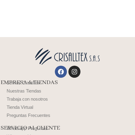
Facebook
Instagram
EMPRESA & TIENDAS
Somos Crisalltex
Nuestras Tiendas
Trabaja con nosotros
Tienda Virtual
Preguntas Frecuentes
SERVICIO AL CLIENTE
Whatsapp Preguntas