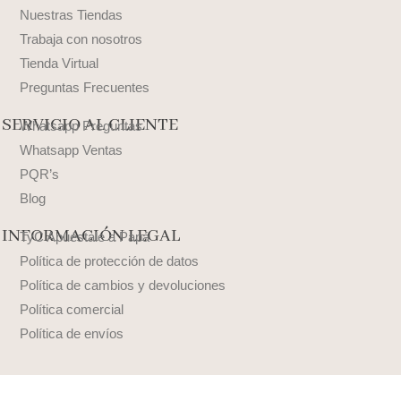
Nuestras Tiendas
Trabaja con nosotros
Tienda Virtual
Preguntas Frecuentes
SERVICIO AL CLIENTE
Whatsapp Preguntas
Whatsapp Ventas
PQR’s
Blog
INFORMACIÓN LEGAL
TyC Apuéstale a Papá
Política de protección de datos
Política de cambios y devoluciones
Política comercial
Política de envíos