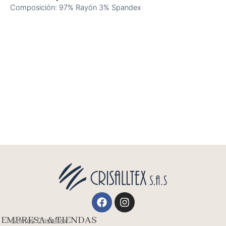
Composición: 97% Rayón 3% Spandex
Facebook
Instagram
EMPRESA & TIENDAS
Somos Crisalltex