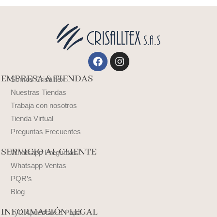
Facebook
Instagram
EMPRESA & TIENDAS
Somos Crisalltex
Nuestras Tiendas
Trabaja con nosotros
Tienda Virtual
Preguntas Frecuentes
SERVICIO AL CLIENTE
Whatsapp Preguntas
Whatsapp Ventas
PQR’s
Blog
INFORMACIÓN LEGAL
TyC Apuéstale a Papá