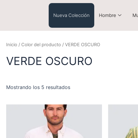
Saltar
al
Nueva Colección
Hombre
Mu
contenido
Inicio
/ Color del producto / VERDE OSCURO
VERDE OSCURO
Mostrando los 5 resultados
Este
producto
tiene
múltiples