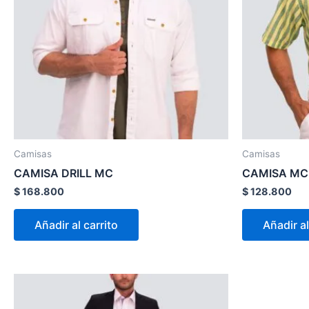
variantes.
Las
opciones
se
pueden
elegir
en
la
página
Camisas
Camisas
de
CAMISA DRILL MC
CAMISA MC
producto
$
168.800
$
128.800
Añadir al carrito
Añadir al
Este
producto