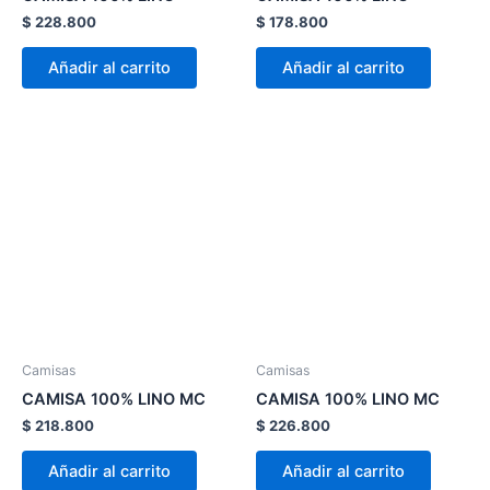
en
en
$
228.800
$
178.800
la
la
página
página
Añadir al carrito
Añadir al carrito
de
de
producto
product
Este
Este
producto
product
tiene
tiene
múltiples
múltiple
variantes.
variante
Las
Las
opciones
opcion
se
se
pueden
pueden
Camisas
Camisas
elegir
elegir
CAMISA 100% LINO MC
CAMISA 100% LINO MC
en
en
$
218.800
$
226.800
la
la
página
página
Añadir al carrito
Añadir al carrito