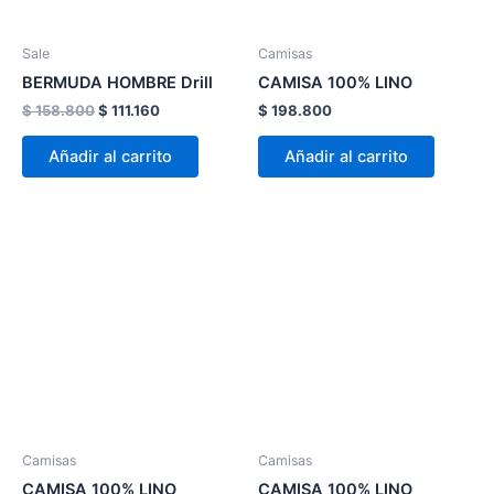
se
se
pueden
pueden
Sale
Camisas
elegir
elegir
BERMUDA HOMBRE Drill
CAMISA 100% LINO
en
en
$
158.800
$
111.160
$
198.800
la
la
página
página
Añadir al carrito
Añadir al carrito
de
de
producto
product
Este
Este
producto
product
tiene
tiene
múltiples
múltiple
variantes.
variante
Las
Las
opciones
opcion
se
se
pueden
pueden
Camisas
Camisas
elegir
elegir
CAMISA 100% LINO
CAMISA 100% LINO