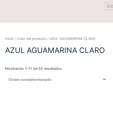
Saltar
al
contenido
Inicio
/ Color del producto / AZUL AGUAMARINA CLARO
AZUL AGUAMARINA CLARO
Mostrando 1–11 de 55 resultados
Este
Este
producto
product
tiene
tiene
múltiples
múltiple