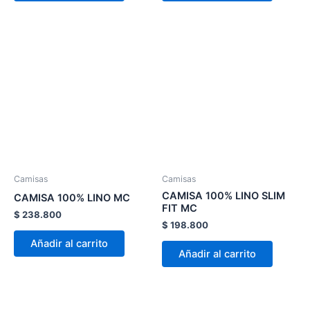
de
de
producto
product
Este
Este
producto
product
tiene
tiene
múltiples
múltiple
variantes.
variante
Las
Las
opciones
opcion
se
se
pueden
pueden
Camisas
Camisas
elegir
elegir
CAMISA 100% LINO SLIM
CAMISA 100% LINO MC
en
en
FIT MC
$
238.800
la
la
$
198.800
página
página
Añadir al carrito
Añadir al carrito
de
de
producto
product
Este