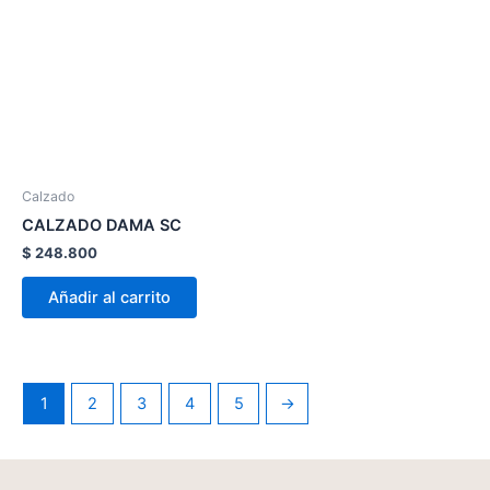
producto
tiene
múltiples
variantes.
Las
opciones
se
pueden
Calzado
elegir
CALZADO DAMA SC
en
$
248.800
la
página
Añadir al carrito
de
producto
1
2
3
4
5
→