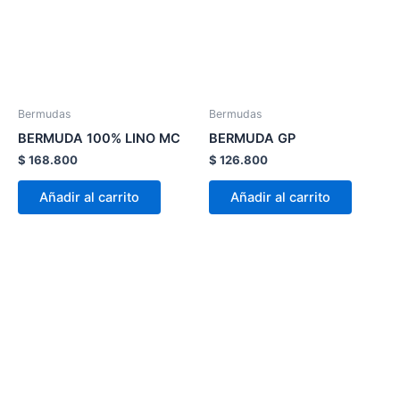
variantes.
variante
Las
Las
opciones
opcion
se
se
pueden
pueden
Bermudas
Bermudas
elegir
elegir
BERMUDA 100% LINO MC
BERMUDA GP
en
en
$
168.800
$
126.800
la
la
página
página
Añadir al carrito
Añadir al carrito
de
de
producto
product
Este
Este
producto
product
tiene
tiene
múltiples
múltiple
variantes.
variante
Las
Las
opciones
opcion