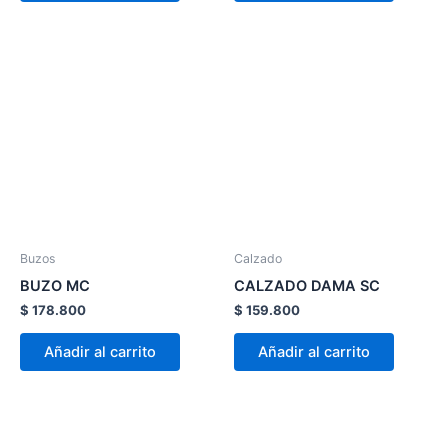
de
de
producto
product
Este
Este
producto
product
tiene
tiene
múltiples
múltiple
variantes.
variante
Las
Las
opciones
opcion
se
se
pueden
pueden
Buzos
Calzado
elegir
elegir
BUZO MC
CALZADO DAMA SC
en
en
$
178.800
$
159.800
la
la
página
página
Añadir al carrito
Añadir al carrito
de
de
producto
product
Este