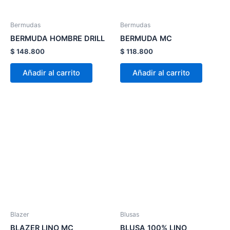
se
se
pueden
pueden
Bermudas
Bermudas
elegir
elegir
BERMUDA HOMBRE DRILL
BERMUDA MC
en
en
$
148.800
$
118.800
la
la
página
página
Añadir al carrito
Añadir al carrito
de
de
producto
product
Este
Este
producto
product
tiene
tiene
múltiples
múltiple
variantes.
variante
Las
Las
opciones
opcion
se
se
pueden
pueden
Blazer
Blusas
elegir
elegir
BLAZER LINO MC
BLUSA 100% LINO