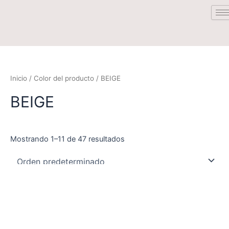
Saltar
al
contenido
Inicio
/ Color del producto / BEIGE
BEIGE
Mostrando 1–11 de 47 resultados
Este
Este
producto
product
tiene
tiene
múltiples
múltiple