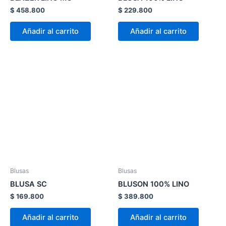
en
en
$
458.800
$
229.800
la
la
página
página
Añadir al carrito
Añadir al carrito
de
de
producto
product
Este
Este
producto
product
tiene
tiene
múltiples
múltiple
variantes.
variante
Las
Las
opciones
opcion
se
se
pueden
pueden
Blusas
Blusas
elegir
elegir
BLUSA SC
BLUSON 100% LINO
en
en
$
169.800
$
389.800
la
la
página
página
Añadir al carrito
Añadir al carrito