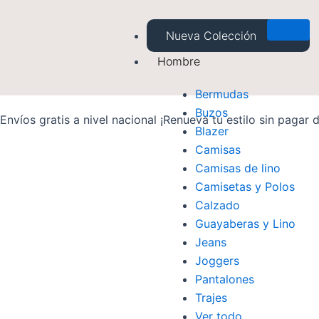
Saltar
al
Nueva Colección
contenido
Hombre
Bermudas
Buzos
Envíos gratis a nivel nacional ¡Renueva tu estilo sin pagar 
Blazer
Camisas
Camisas de lino
Camisetas y Polos
Calzado
Guayaberas y Lino
Jeans
Joggers
Pantalones
Trajes
Ver todo