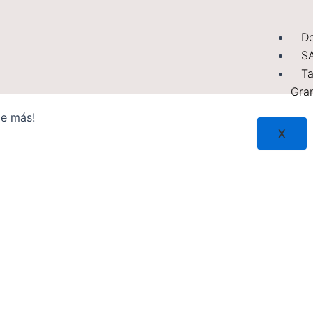
Do
S
Ta
Gra
de más!
X