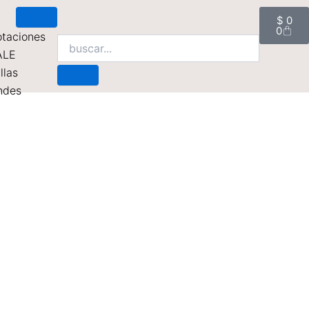
Cart
$
0
0
taciones
ALE
llas
ndes